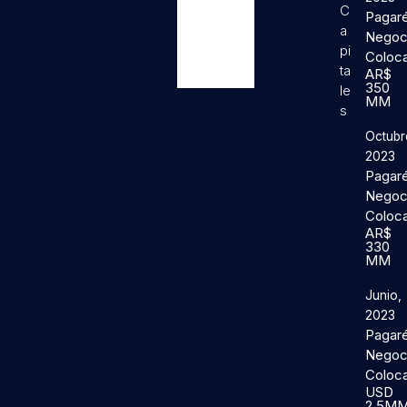
C
Pagar
a
Negoc
pi
Coloc
ta
AR$
350
le
MM
s
Octubr
2023
Pagar
Negoc
Coloc
AR$
330
MM
Junio,
2023
Pagar
Negoc
Coloc
USD
2,5M