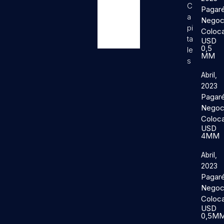
C
Pagar
a
Negoc
pi
Coloc
ta
USD
0,5
le
MM
s
Abril,
2023
Pagar
Negoc
Coloc
USD
4MM
Abril,
2023
Pagar
Negoc
Coloc
USD
0,5M