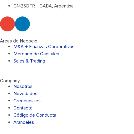
C1425DFR - CABA, Argentina
E
L
n
i
v
n
e
k
Áreas de Negocio
M&A + Finanzas Corporativas
l
e
Mercado de Capitales
o
d
Sales & Trading
p
i
e
n
-
Company
i
Nosotros
n
Novedades
Credenciales
Contacto
Código de Conducta
Aranceles