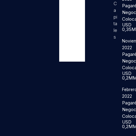
C
Pagar
a
Negoc
pi
Coloc
ta
USD
0,35
le
s
Noviem
2022
Pagar
Negoc
Coloc
USD
0,2M
Febrer
2022
Pagar
Negoc
Coloc
USD
0,2M