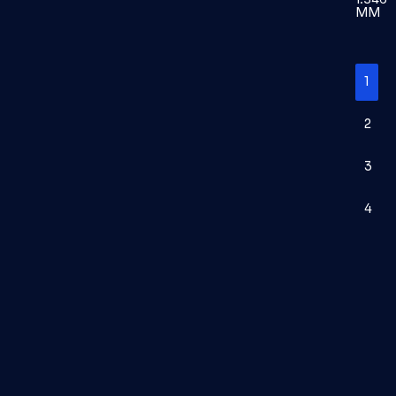
MM
1
2
3
4