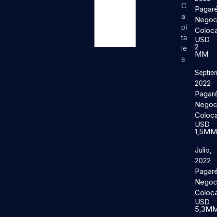
C
Pagar
a
Negoc
pi
Coloc
ta
USD
2
le
MM
s
Septie
2022
Pagar
Negoc
Coloc
USD
1,5M
Julio,
2022
Pagar
Negoc
Coloc
USD
5,3M