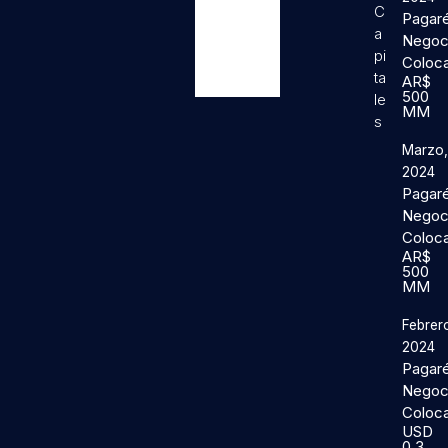
C
Pagar
a
Negoc
pi
Coloc
ta
AR$
500
le
MM
s
Marzo
2024
Pagar
Negoc
Coloc
AR$
500
MM
Febrer
2024
Pagar
Negoc
Coloc
USD
0,3